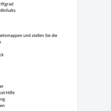
riftgrad
llinhalts
eitsmappen und stellen Sie die
n
ck
ter
el-Hilfe
ung
zen