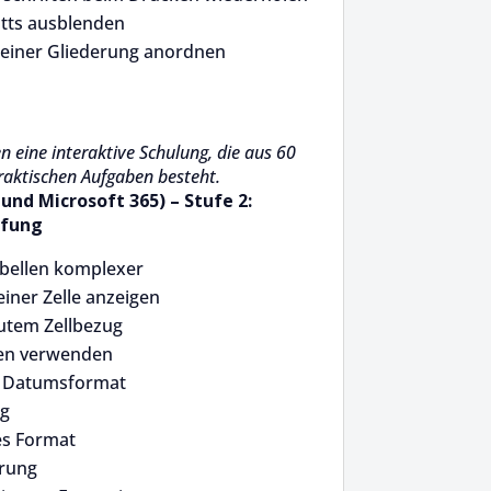
atts ausblenden
 einer Gliederung anordnen
n eine interaktive Schulung, die aus 60
raktischen Aufgaben besteht.
 und Microsoft 365) – Stufe 2:
efung
abellen komplexer
einer Zelle anzeigen
utem Zellbezug
nen verwenden
 Datumsformat
ng
es Format
erung