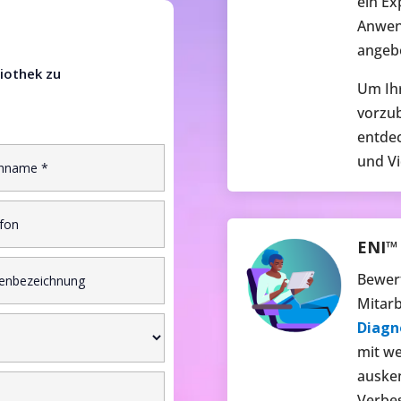
ein Ex
Anwen
angeb
iothek zu
Um Ihr
vorzub
entdec
und Vi
ENI™ 
Bewert
Mitarb
Diagn
mit we
auske
Verbes