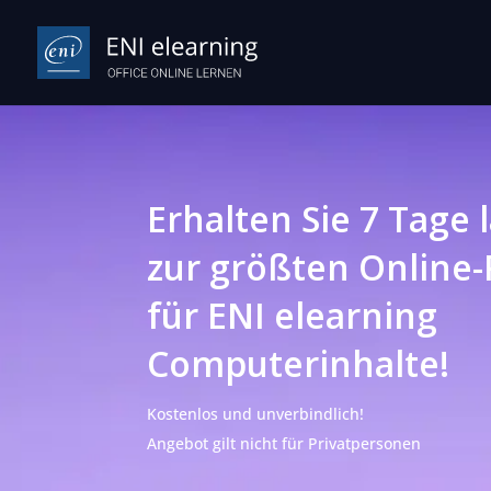
Erhalten Sie 7 Tage
zur größten Online-
für ENI elearning
Computerinhalte!
Kostenlos und unverbindlich!
Angebot gilt nicht für Privatpersonen