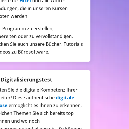
perte für
Excel
und alle Office-
dungen, die in unseren Kursen
oten werden.
 Programm zu erstellen,
ereiten oder zu vervollständigen,
ken Sie auch unsere Bücher, Tutorials
deos zu Bürosoftware.
Digitalisierungstest
en Sie die digitale Kompetenz Ihrer
eiter! Diese authentische
digitale
ose
ermöglicht es Ihnen zu erkennen,
lchen Themen Sie sich bereits top
nnen und wo noch
serungspotential besteht. So können