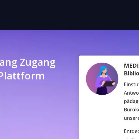
 lang Zugang
MEDIA
Plattform
Bibli
Einstu
Antwor
pädago
Bürok
unsere
Entdec