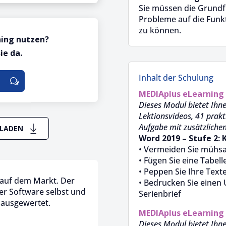
Sie müssen die Grund
Probleme auf die Funkt
zu können.
ning nutzen?
ie da.
Inhalt der Schulung
MEDIAplus
eLearning
Dieses Modul bietet Ihne
Lektionsvideos, 41 prak
Aufgabe mit zusätzliche
LADEN
Word 2019 – Stufe 2: 
• Vermeiden Sie mühs
• Fügen Sie eine Tabell
• Peppen Sie Ihre Text
g auf dem Markt. Der
• Bedrucken Sie einen 
der Software selbst und
Serienbrief
 ausgewertet.
MEDIAplus
eLearning
Dieses Modul bietet Ihne