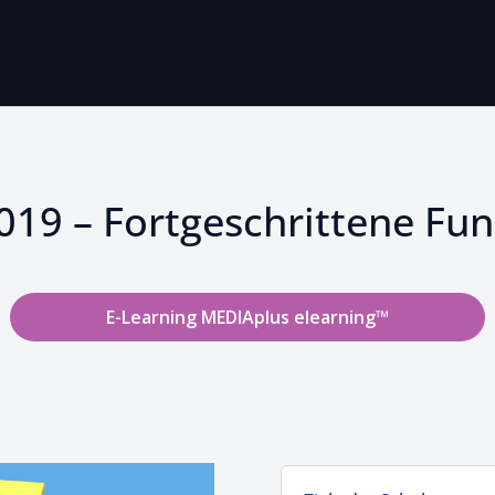
19 – Fortgeschrittene Fu
E-Learning MEDIAplus elearning™