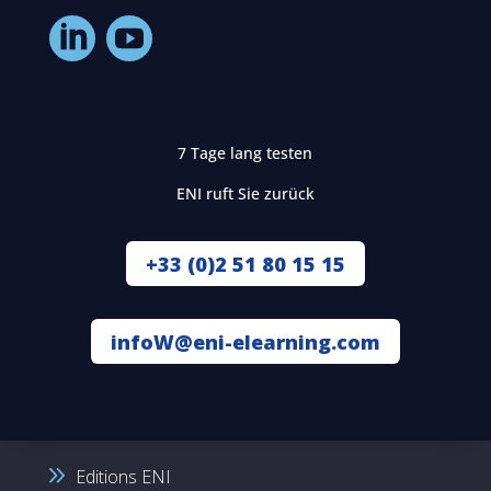
7 Tage lang testen
ENI ruft Sie zurück
+33 (0)2 51 80 15 15
infoW@eni-elearning.com
Editions ENI