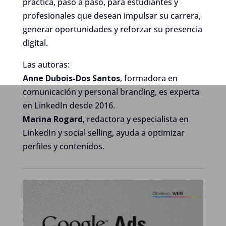
práctica, paso a paso, para estudiantes y
profesionales que desean impulsar su carrera,
generar oportunidades y reforzar su presencia
digital.
Las autoras:
Anne Dubois-Dos Santos
, formadora en
comunicación y personal branding, es experta
en LinkedIn desde 2016.
Marina Rogard
, redactora y especialista en
LinkedIn y social selling, ayuda a optimizar
perfiles y contenidos.