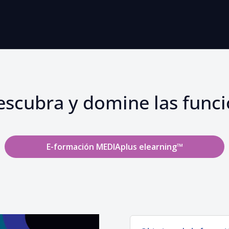
scubra y domine las funci
E-formación MEDIAplus elearning™