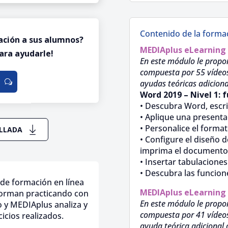
Contenido de la forma
ación a sus alumnos?
MEDIAplus
eLearning
ara ayudarle!
En este módulo le propo
compuesta por 55 vídeos d
ayudas teóricas adiciona
Word 2019 – Nivel 1: 
• Descubra Word, escri
• Aplique una presenta
• Personalice el format
ALLADA
• Configure el diseño 
imprima el documento
• Insertar tabulaciones 
• Descubra las funcion
de formación en línea
MEDIAplus
eLearning
forman practicando con
En este módulo le propo
o y MEDIAplus analiza y
compuesta por 41 vídeos d
icios realizados.
ayuda teórica adicional 