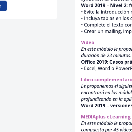
Word 2019 – Nivel 2: 
n
• Evite la introducción
• Incluya tablas en lo
• Complete el texto co
• Crear un mailing, im
Vídeo
En este módulo le propo
duración de 23 minutos.
Office 2019: Casos pr
• Excel, Word o PowerP
Libro complementari
Le proponemos el siguien
encontrará en los módul
profundizando en la apli
Word 2019 – versiones
MEDIAplus
eLearning
En este módulo le propo
compuesta por 45 vídeos d