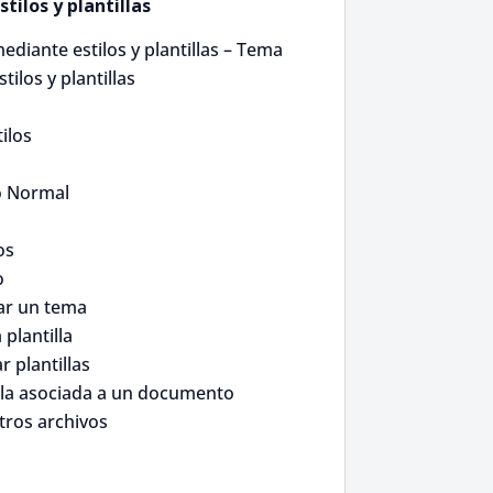
tilos y plantillas
diante estilos y plantillas – Tema
tilos y plantillas
tilos
o
fo Normal
os
o
ar un tema
 plantilla
r plantillas
illa asociada a un documento
otros archivos