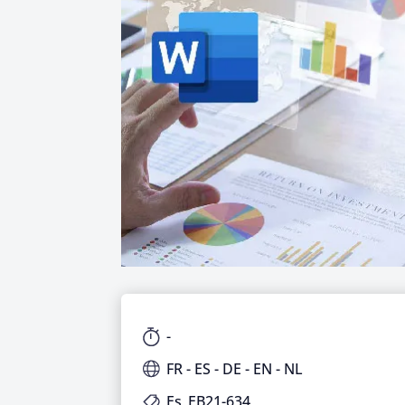
-
FR - ES - DE - EN - NL
Es_EB21-634