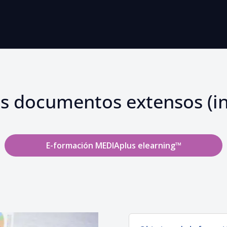
s documentos extensos (in
E-formación MEDIAplus elearning™