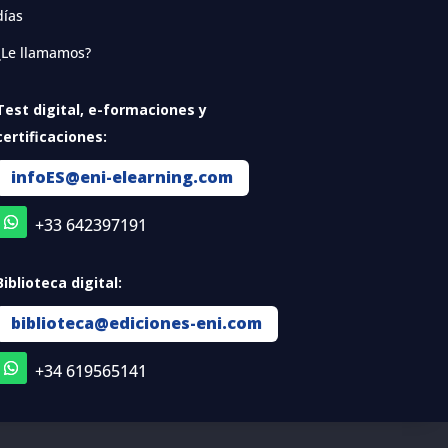
días
¿Le llamamos?
Test digital, e-formaciones y
certificaciones:
infoES@eni-elearning.com
+33 642397191
Biblioteca digital:
biblioteca@ediciones-eni.com
+34 619565141