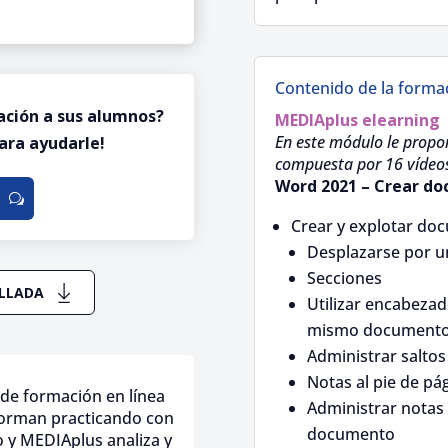
Contenido de la forma
ación a sus alumnos?
MEDIAplus
elearning
En este módulo le propo
ara ayudarle!
compuesta por 16 vídeos d
Word 2021 – Crear d
Crear y explotar do
Desplazarse por 
Secciones
ALLADA
Utilizar encabezad
mismo document
Administrar salto
Notas al pie de pá
de formación en línea
Administrar notas a
forman practicando con
documento
o y MEDIAplus analiza y