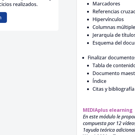
Marcadores
icios realizados.
Referencias cruza
n
Hipervínculos
Columnas múltipl
Jerarquía de título
Esquema del doc
Finalizar documento
Tabla de contenid
Documento maest
Índice
Citas y bibliografía
MEDIAplus
elearning
En este módulo le propo
compuesta por 12 vídeos 
1ayuda teórica adicional