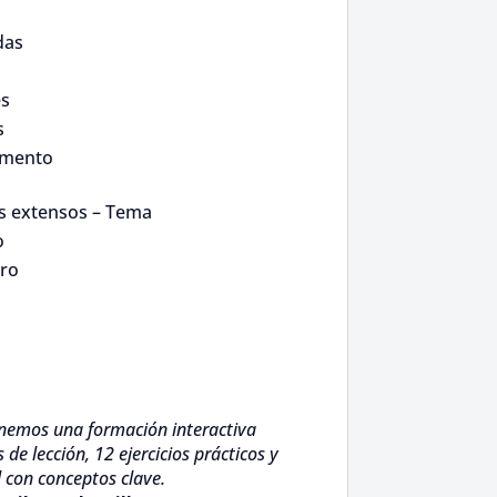
das
es
s
umento
s extensos – Tema
o
ro
nemos una formación interactiva
de lección, 12 ejercicios prácticos y
 con conceptos clave.