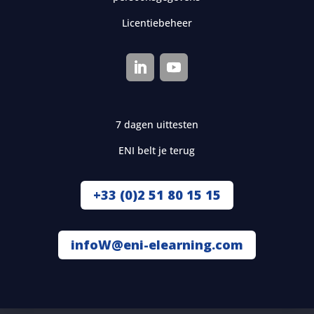
Licentiebeheer
7 dagen uittesten
ENI belt je terug
+33 (0)2 51 80 15 15
infoW@eni-elearning.com