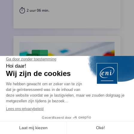
2 uur 06 min.
Excel 2021 – Tabellen afronden: Opmaken
en afdrukken