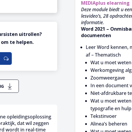
MEDIAplus
elearning
Deze module biedt u een 
lesvideo’s, 28 opdrachte
informatie.
Word 2021 – Onmisba
ursisten uitrollen?
documenten
 om te helpen.
Leer Word kennen, 
af – Thematisch
Wat u moet weten 
Werkomgeving al
Zoomweergave
In een document v
NG
Niet-afdrukbare t
Wat u moet weten o
typografie en hulp
Tekstinvoer
ine opleidingsoplossing
raktijk, dat wil zeggen
Alinea’s beheren
rd wordt in real-time
Wat u moet weten 