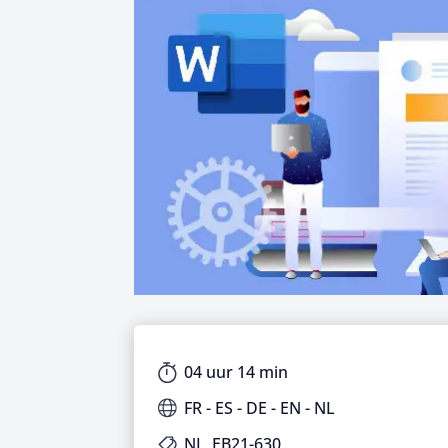
04 uur 14 min
FR - ES - DE - EN - NL
NL_EB21-630