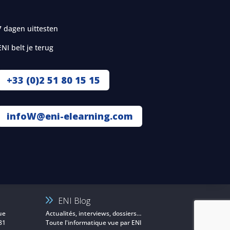
7 dagen uittesten
ENI belt je terug
+33 (0)2 51 80 15 15
infoW@eni-elearning.com
ENI Blog
ue
Actualités, interviews, dossiers…
81
Toute l'informatique vue par ENI