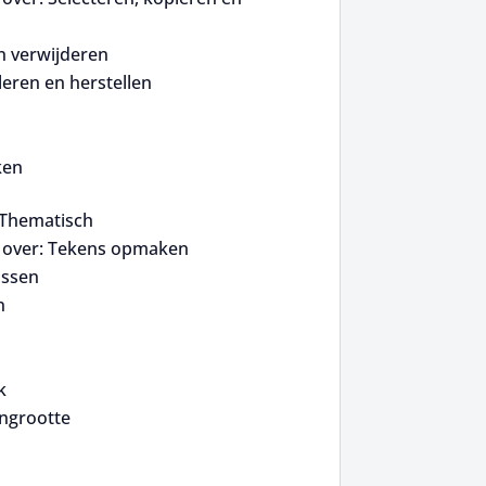
n verwijderen
eren en herstellen
ken
 Thematisch
 over: Tekens opmaken
assen
n
k
engrootte
n