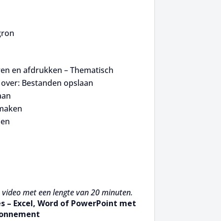
gron
en en afdrukken – Thematisch
over: Bestanden opslaan
aan
maken
nen
 video met een lengte van 20 minuten.
es – Excel, Word of PowerPoint met
bonnement