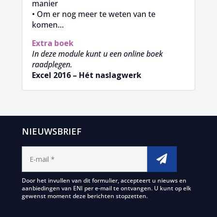
manier
• Om er nog meer te weten van te
komen…
Extra boek
In deze module kunt u een online boek
raadplegen.
Excel 2016 – Hét naslagwerk
NIEUWSBRIEF
Door het invullen van dit formulier, accepteert u nieuws en
aanbiedingen van ENI per e-mail te ontvangen. U kunt op elk
gewenst moment deze berichten stopzetten.