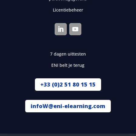
Licentiebeheer
7 dagen uittesten
ENI belt je terug
+33 (0)2 51 80 15 15
infoW@eni-elearning.com