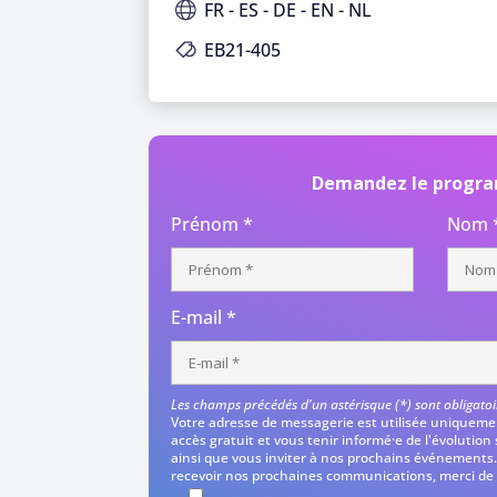
FR - ES - DE - EN - NL
EB21-405
Demandez le progr
Prénom *
Nom 
E-mail *
Les champs précédés d'un astérisque (*) sont obligatoi
Votre adresse de messagerie est utilisée uniquemen
accès gratuit et vous tenir informé·e de l'évolution
ainsi que vous inviter à nos prochains événements.
recevoir nos prochaines communications, merci de c