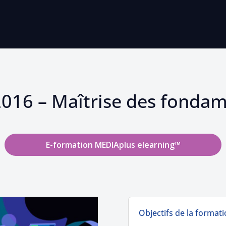
016 – Maîtrise des fonda
E-formation MEDIAplus elearning™
Objectifs de la format