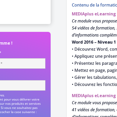
Contenu de la formati
MEDIAplus
eLearning
Ce module vous propose
54 vidéos de formation, 
d’informations compléme
Word 2016 – Niveau 1
amme !
• Découvrez Word, com
*
• Appliquez une présen
• Présentez les paragr
• Mettez en page, pagi
• Gérer les tabulations, 
• Découvrez les foncti
MEDIAplus
eLearning
res.
t pour vous délivrer votre
Ce module vous propose
 sur nos produits et services
 Si vous ne souhaitez pas
41 vidéos de formation, 
ocher la case suivante :
d’informations compléme