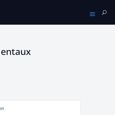
mentaux
ion