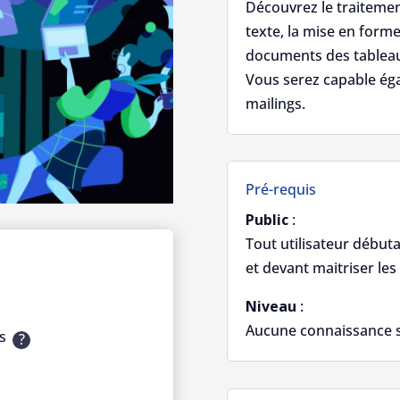
Découvrez le traitement
texte, la mise en forme
documents des tableau
Vous serez capable éga
mailings.
Pré-requis
Public
:
Tout utilisateur début
et devant maitriser l
Niveau
:
Aucune connaissance s
s
?