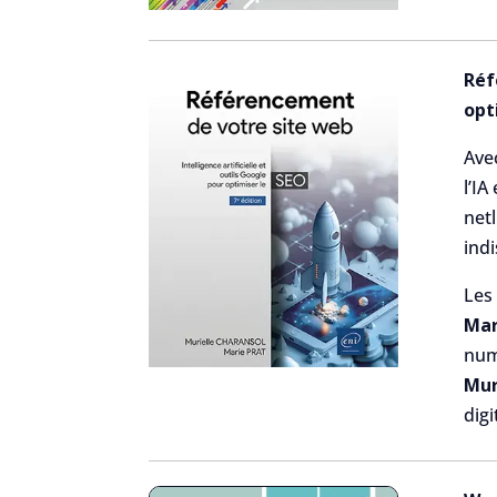
Réf
opt
Avec
l’IA
net
ind
Les
Mar
num
Mur
digi