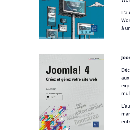
L’au
Wor
à u
Joo
Déco
aux
expe
mul
L’au
mar
ent