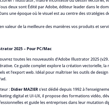
riel ? Illustrator, maître incontesté du dessin vectoriel, 
 Tous deux sont Édité par Adobe, éditeur leader dans le doma
 Dans une époque où le visuel est au centre des stratégies
 en valeur de la meilleure des manières vos produits et serv
ustrator 2025 – Pour PC/Mac
uvrez toutes les nouveautés d’Adobe Illustrator 2025 (v29.5.
rative. Ce guide complet explore la création vectorielle, la 
els et l’export web. Idéal pour maîtriser les outils de desig
Pad.
teur :
Didier MAZIER
s’est dédié depuis 1992 à l’enseignemen
keting digital et UI-UX, il propose des formations vidéo, 
essionnelles et guide les entreprises dans leur mutation dig