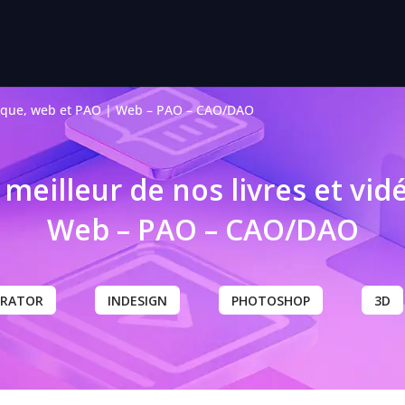
ique, web et PAO
|
Web – PAO – CAO/DAO
 meilleur de nos livres et vid
Web – PAO – CAO/DAO
TRATOR
INDESIGN
PHOTOSHOP
3D