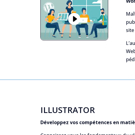
Wor
Maît
pub
site
L’au
Web 
péd
ILLUSTRATOR
Développez vos compétences en matière 