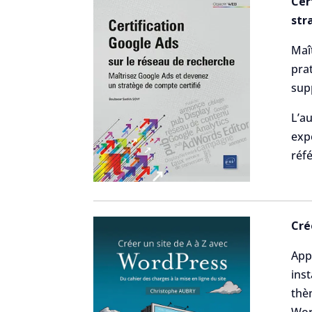
Cer
str
Maît
prat
sup
L’au
exp
réf
Cré
App
inst
thè
Wor