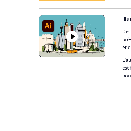
Ill
Des
prés
et 
L’au
est
pou