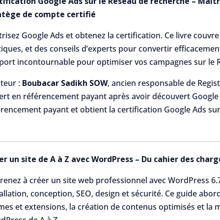
tification Google Ads sur le Réseau de recherche – Maît
atège de compte certifié
risez Google Ads et obtenez la certification. Ce livre couvr
iques, et des conseils d’experts pour convertir efficacement v
port incontournable pour optimiser vos campagnes sur le 
teur :
Boubacar Sadikh SOW
, ancien responsable de Regis
ert en référencement payant après avoir découvert Google A
érencement payant et obtient la certification Google Ads sur
er un site de A à Z avec WordPress – Du cahier des charge
renez à créer un site web professionnel avec WordPress 6.
allation, conception, SEO, design et sécurité. Ce guide abor
mes et extensions, la création de contenus optimisés et la m
dPress de A à Z.