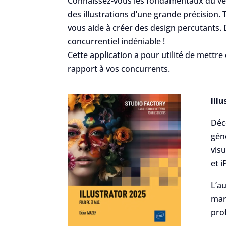
Connaissez-vous les fondamentaux du vécto
des illustrations d’une grande précision.
vous aide à créer des design percutants.
concurrentiel indéniable !
Cette application a pour utilité de mettre
rapport à vos concurrents.
Ill
Déco
géné
visu
et i
L’au
mar
prof