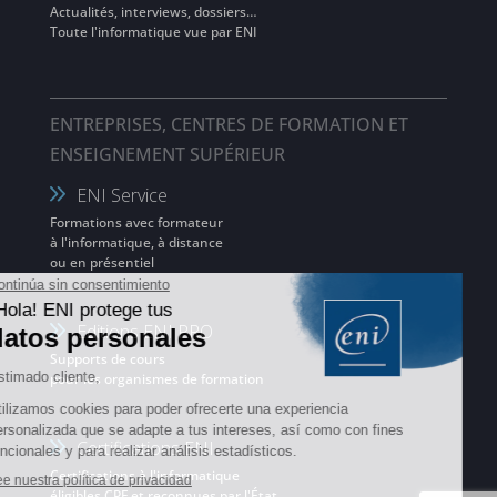
Actualités, interviews, dossiers…
Toute l'informatique vue par ENI
ENTREPRISES, CENTRES DE FORMATION ET
ENSEIGNEMENT SUPÉRIEUR
ENI Service
Formations avec formateur
à l'informatique, à distance
ou en présentiel
Editions ENI PRO
Supports de cours
pour les organismes de formation
Certifications ENI
Certifications à l'informatique
éligibles CPF et reconnues par l'État