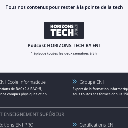
Tous nos contenus pour rester à la pointe de la tech
Podcast HORIZONS TECH BY ENI
1 épisode toutes les deux semaines à 8h
ENI Ecole Informatique
Groupe ENI
ations de BAC+2 à BAC+5,
Expert de la formation informatiq
 nos campus physiques et en
sous toutes ses formes depuis 19
ET ENSEIGNEMENT SUPÉRIEUR
Editions ENI PRO
Certifications ENI