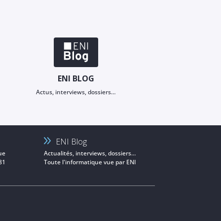
ENI BLOG
Actus, interviews, dossiers…
ENI Blog
ue
Actualités, interviews, dossiers…
81
Toute l'informatique vue par ENI