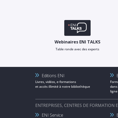
Webinaires ENI TALKS
Table ronde avec des experts
Editions ENI
Livres, vidéos, e-formations
Form
et accès illimité à notre bibliothèque
dans
ligne
ENTREPRISES, CENTRES DE FORMATION 
ENI Service