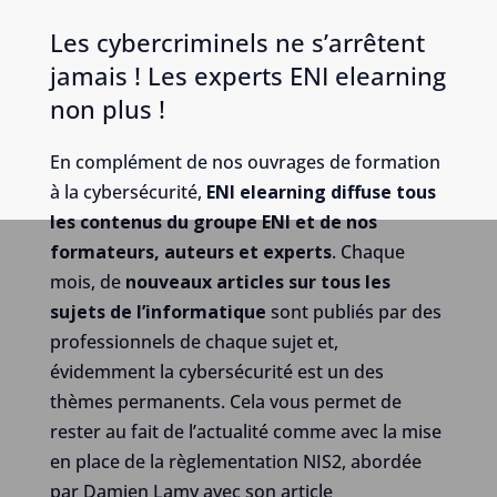
Les cybercriminels ne s’arrêtent
jamais ! Les experts ENI elearning
non plus !
En complément de nos ouvrages de formation
à la cybersécurité,
ENI elearning diffuse tous
les contenus du groupe ENI et de nos
formateurs, auteurs et experts
. Chaque
mois, de
nouveaux articles sur tous les
sujets de l’informatique
sont publiés par des
professionnels de chaque sujet et,
évidemment la cybersécurité est un des
thèmes permanents. Cela vous permet de
rester au fait de l’actualité comme avec la mise
en place de la règlementation NIS2, abordée
par Damien Lamy avec son article