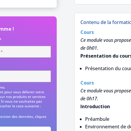
Contenu de la formati
amme !
Cours
*
Ce module vous propose 
de 0h01.
Présentation du cour
Présentation du cou
Cours
res.
Ce module vous propose 
t pour vous délivrer votre
 sur nos produits et services
de 0h17.
 Si vous ne souhaitez pas
Introduction
ocher la case suivante :
otection des données,
cliquez
Préambule
Environnement de 