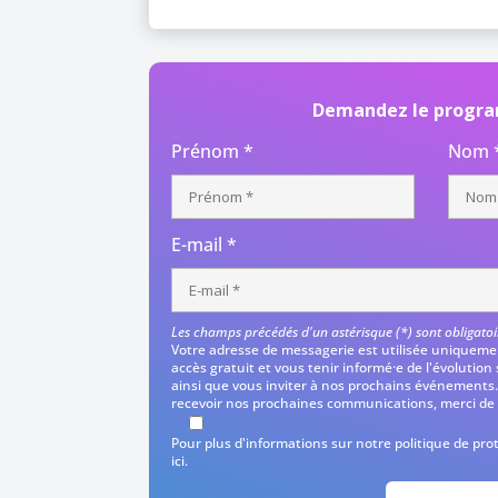
Demandez le progr
Prénom *
Nom 
E-mail *
Les champs précédés d'un astérisque (*) sont obligatoi
Votre adresse de messagerie est utilisée uniquemen
accès gratuit et vous tenir informé·e de l'évolution
ainsi que vous inviter à nos prochains événements.
recevoir nos prochaines communications, merci de c
Pour plus d'informations sur notre politique de pr
ici
.