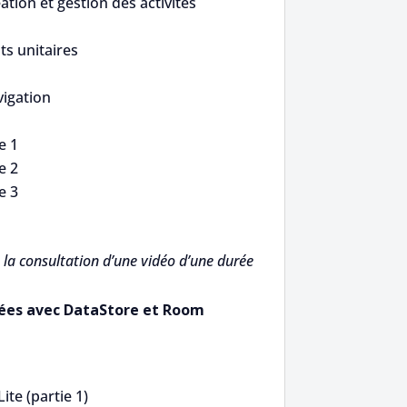
tion et gestion des activités
s unitaires
igation
e 1
e 2
e 3
la consultation d’une vidéo d’une durée
ées avec DataStore et Room
te (partie 1)