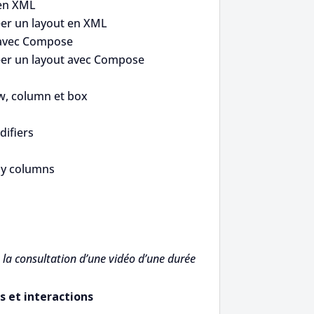
 en XML
er un layout en XML
 avec Compose
er un layout avec Compose
w, column et box
ifiers
zy columns
la consultation d’une vidéo d’une durée
s et interactions