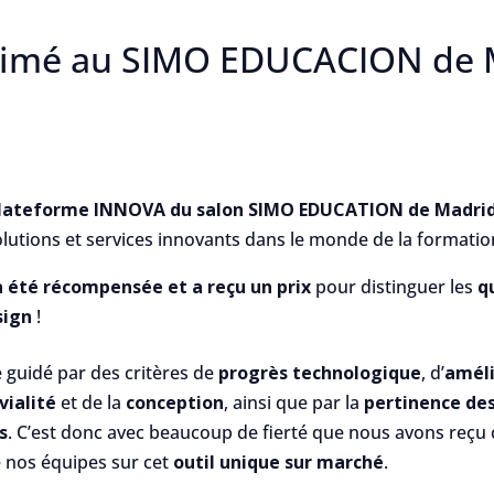
imé au SIMO EDUCACION de M
lateforme INNOVA du salon SIMO EDUCATION de Madri
lutions et services innovants dans le monde de la formation
 été récompensée et a reçu un prix
pour distinguer les
q
sign
!
é guidé par des critères de
progrès technologique
, d’
améli
vialité
et de la
conception
, ainsi que par la
pertinence des
s
. C’est donc avec beaucoup de fierté que nous avons reçu c
de nos équipes sur cet
outil unique sur marché
.